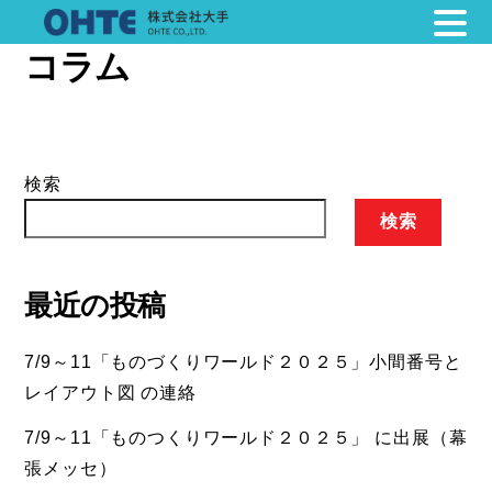
コラム
Skip
to
content
検索
検索
最近の投稿
7/9～11「ものづくりワールド２０２５」小間番号と
レイアウト図 の連絡
7/9～11「ものつくりワールド２０２５」 に出展（幕
張メッセ）